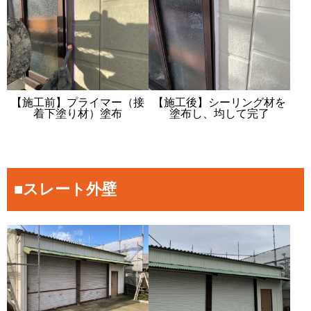
【施工前】プライマー（接
【施工後】シーリング材を
着下塗り材）塗布
塗布し、均して完了
■スレート外壁