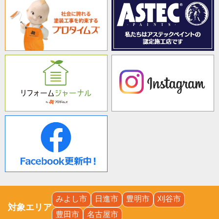
みよし市
日進市
豊明市
刈谷市
対象エリア