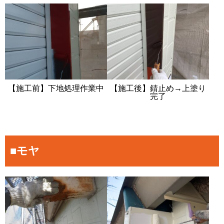
【施工前】下地処理作業中
【施工後】錆止め→上塗り
完了
■モヤ