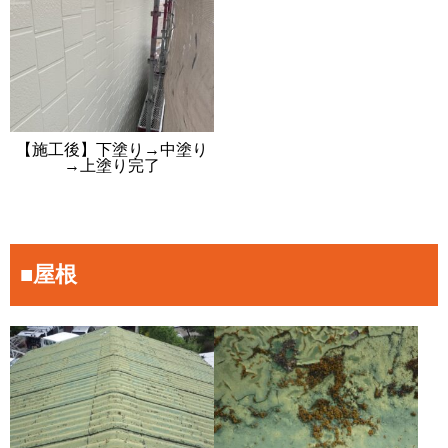
【施工後】下塗り→中塗り
→上塗り完了
■屋根