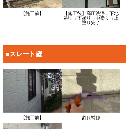
【施工前】
【施工後】高圧洗浄→下地
処理→下塗り→中塗り→上
塗り完了
■スレート壁
【施工前】
割れ補修