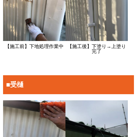
【施工前】下地処理作業中
【施工後】下塗り→上塗り
完了
■受樋