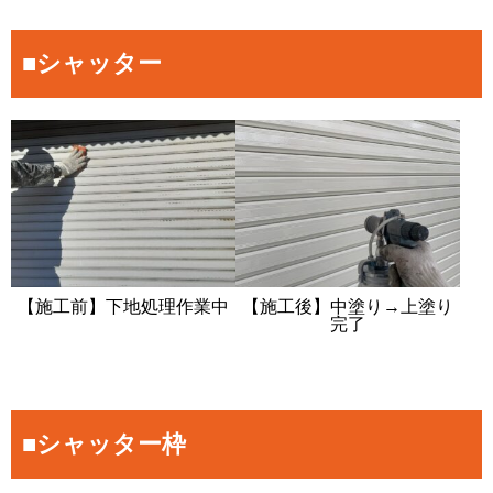
■シャッター
【施工前】下地処理作業中
【施工後】中塗り→上塗り
完了
■シャッター枠