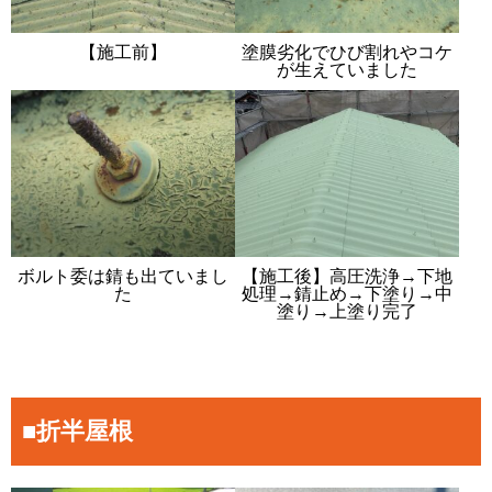
【施工前】
塗膜劣化でひび割れやコケ
が生えていました
ボルト委は錆も出ていまし
【施工後】高圧洗浄→下地
た
処理→錆止め→下塗り→中
塗り→上塗り完了
■折半屋根