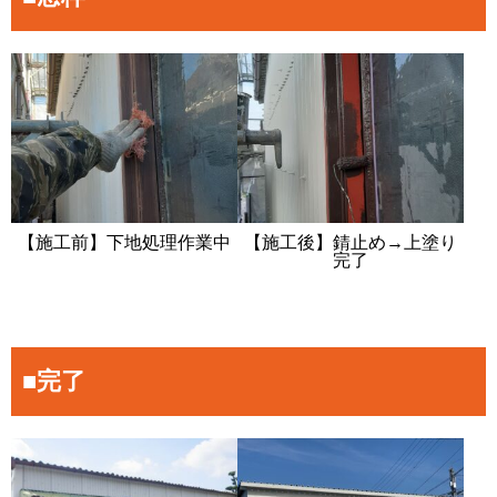
【施工前】下地処理作業中
【施工後】錆止め→上塗り
完了
■完了