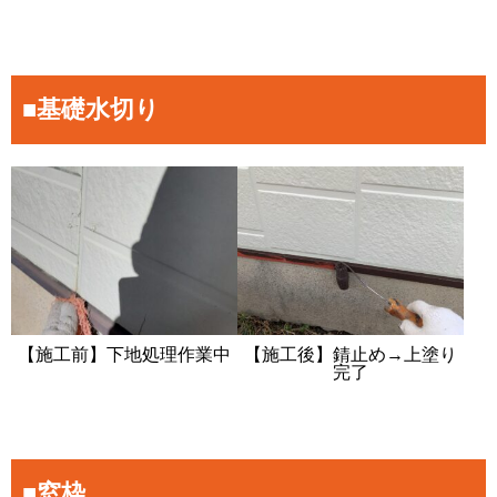
■基礎水切り
【施工前】下地処理作業中
【施工後】錆止め→上塗り
完了
■窓枠