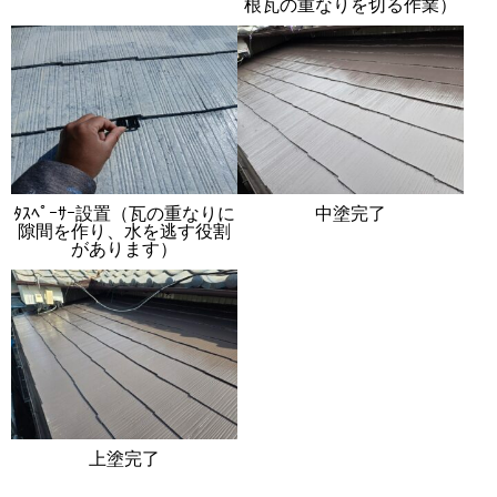
根瓦の重なりを切る作業）
ﾀｽﾍﾟｰｻｰ設置（瓦の重なりに
中塗完了
隙間を作り、水を逃す役割
があります）
上塗完了