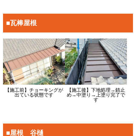
■瓦棒屋根
【施工前】チョーキングが
【施工後】下地処理→錆止
出ている状態です
め→中塗り→上塗り完了で
す
■屋根 谷樋