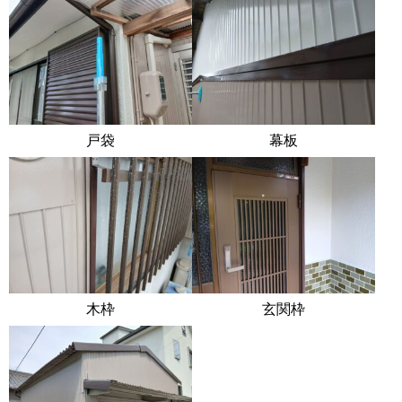
戸袋
幕板
木枠
玄関枠