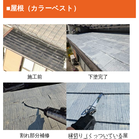
■屋根（カラーベスト）
施工前
下塗完了
割れ部分補修
縁切り（くっついている屋