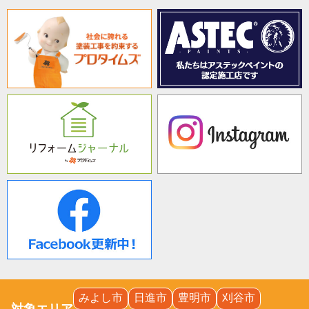
みよし市
日進市
豊明市
刈谷市