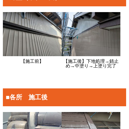
【施工前】
【施工後】下地処理→錆止
め→中塗り→上塗り完了
■各所 施工後