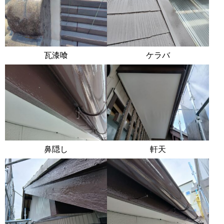
瓦漆喰
ケラバ
鼻隠し
軒天