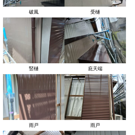
破風
受樋
竪樋
庇天端
雨戸
雨戸