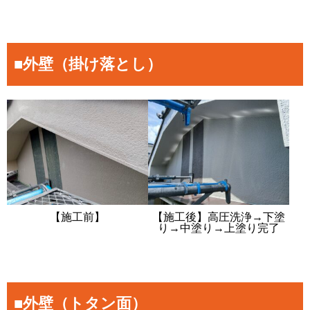
■外壁（掛け落とし）
【施工前】
【施工後】高圧洗浄→下塗
り→中塗り→上塗り完了
■外壁（トタン面）