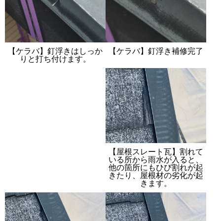
【ケラバ】釘浮きはしっか
【ケラバ】釘浮き補修完了
りと打ち付けます。
【屋根スレート瓦】割れて
いる所から雨水が入ると、
他の箇所にもひび割れが起
きたり、屋根材の劣化が起
きます。