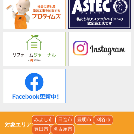
みよし市
日進市
豊明市
刈谷市
対象エリア
豊田市
名古屋市