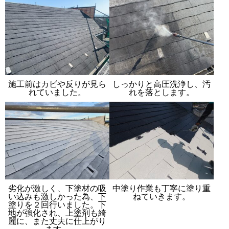
施工前はカビや反りが見ら
しっかりと高圧洗浄し、汚
れていました。
れを落とします。
劣化が激しく、下塗材の吸
中塗り作業も丁寧に塗り重
い込みも激しかった為、下
ねていきます。
塗りを２回行いました。下
地が強化され、上塗剤も綺
麗に、また丈夫に仕上がり