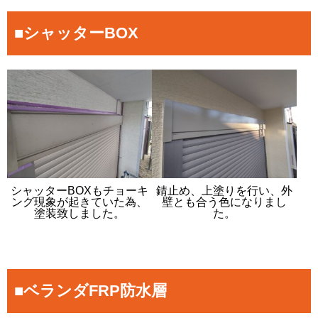
■シャッターBOX
シャッターBOXもチョーキ
錆止め、上塗りを行い、外
ング現象が起きていた為、
壁とも合う色になりまし
塗装致しました。
た。
■ベランダFRP防水層