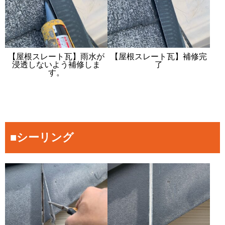
【屋根スレート瓦】雨水が
【屋根スレート瓦】補修完
浸透しないよう補修しま
了
す。
■シーリング