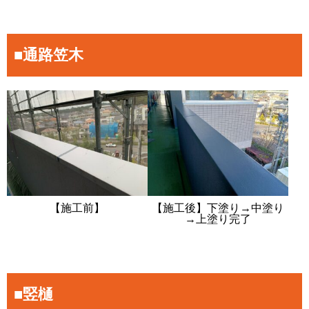
■通路笠木
【施工前】
【施工後】下塗り→中塗り
→上塗り完了
■竪樋