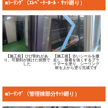
■ｼｰﾘﾝｸﾞ（ｴﾚﾍﾞｰﾀｰﾎｰﾙ・ｻｯｼ廻り）
【施工前】ひび割れがあ
【施工後】古いシールを撤
り、可塑剤が抜けた状態で
去し、接着を強くするプラ
した
イマーを塗り、シーリング
材を上から塗り完成です
■ｼｰﾘﾝｸﾞ（管理棟部分ｻｯｼ廻り）