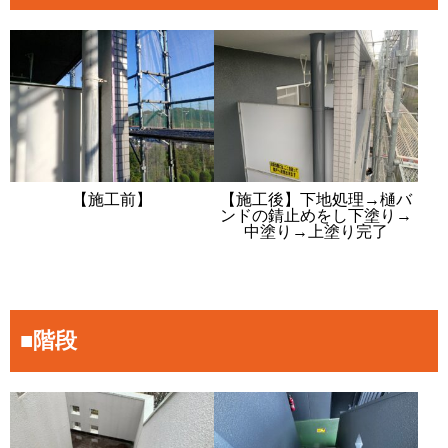
【施工前】
【施工後】下地処理→樋バ
ンドの錆止めをし下塗り→
中塗り→上塗り完了
■階段