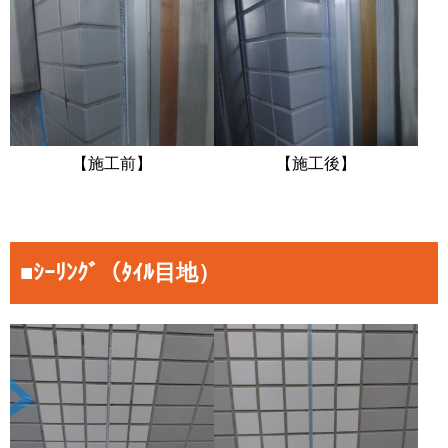
【施工前】
【施工後】
■ｼｰﾘﾝｸﾞ（ﾀｲﾙ目地）