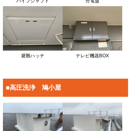
パイプシャフト
分電盤
避難ハッチ
テレビ機器BOX
■高圧洗浄 鳩小屋