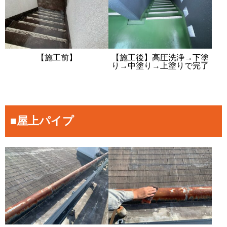
【施工前】
【施工後】高圧洗浄→下塗
り→中塗り→上塗りで完了
■屋上パイプ