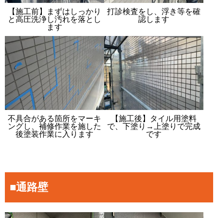
【施工前】まずはしっかり
打診検査をし、浮き等を確
と高圧洗浄し汚れを落とし
認します
ます
不具合がある箇所をマーキ
【施工後】タイル用塗料
ングし、補修作業を施した
で、下塗り→上塗りで完成
後塗装作業に入ります
です
■通路壁