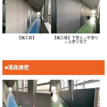
【施工前】
【施工後】下塗り→中塗り
→上塗り完了
■通路腰壁