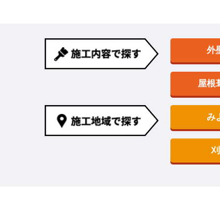
外
屋根
み
刈