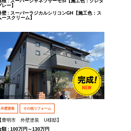
屋根 : スーパーシャネツサーモSi【施工色：クレタ
グレー】
外壁 : スーパーラジカルシリコンGH【施工色：ス
ムースクリーム】
外壁塗装
その他リフォーム
【豊明市 外壁塗装 U様邸】
金額 : 100万円～130万円