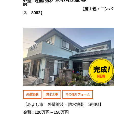
外壁 : 超低汚染ﾌﾟﾗﾁﾅﾘﾌｧｲﾝ2000MF-
IR
【施工色：ニンバ
ス 8082】
外壁塗装
防水工事
その他リフォーム
【みよし市 外壁塗装・防水塗装 S様邸】
金額 : 120万円～150万円