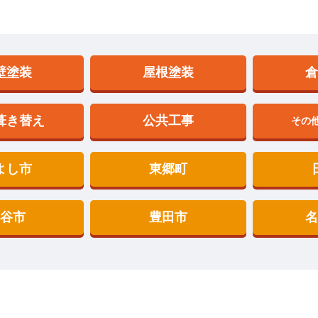
壁塗装
屋根塗装
葺き替え
公共工事
その
よし市
東郷町
谷市
豊田市