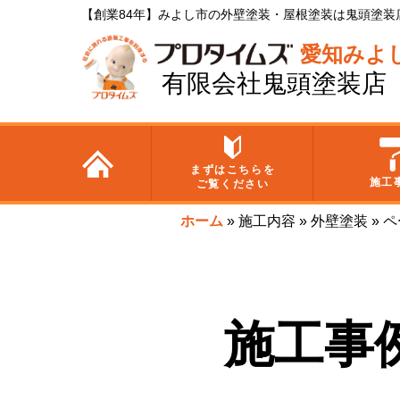
【創業84年】みよし市の外壁塗装・屋根塗装は鬼頭塗装
愛知みよ
有限会社鬼頭塗装店
まずはこちらを
施工
ご覧ください
ホーム
»
施工内容
»
外壁塗装
»
ペ
施工事