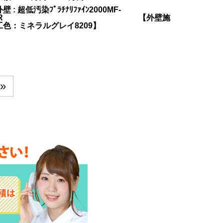
壁 : 超低汚染ﾌﾟﾗﾁﾅﾘﾌｧｲﾝ2000MF-
IR 【外壁施
工色：ミネラルグレイ8209】
»